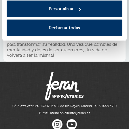
necesario para cambiar cualquier aspecto de ti mismo,
sino que también descubrirás cómo aplicar paso a paso
Personalizar
lo aprendido y así obtener cambios significativos en
cualquier área de tu vida.
El doctor Dispenza desmitifica antiguas creencias y
Rechazar todas
tiende un puente entre la ciencia y la espiritualidad.
Gracias a sus talleres y conferencias, miles de personas
en veinticuatro países han utilizado estos principios
para transformar su realidad. Una vez que cambies de
mentalidad y dejes de ser quien eres, ¡tu vida no
volverá a ser la misma!
C/ Fuerteventura, 13
28703 S.S. de los Reyes, Madrid
Tel. 916597350
E-mail atencion.cliente@feran.es