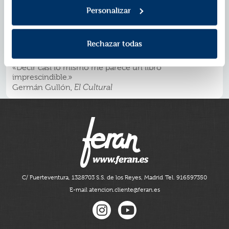
acotar ese «casi», pero enseguida surgen dudas en
Personalizar
torno al propio «decir» e incluso en ese «lo mismo».
De la pregunta a la respuesta, este libro constituye una
de las aportaciones más brillantes y diáfanas a la eterna
Rechazar todas
discusión sobre las traiciones de los traductores.
La crítica ha dicho...
«Decir casi lo mismo me parece un libro
imprescindible.»
Germán Gullón,
El Cultural
C/ Fuerteventura, 13
28703 S.S. de los Reyes, Madrid
Tel. 916597350
E-mail atencion.cliente@feran.es