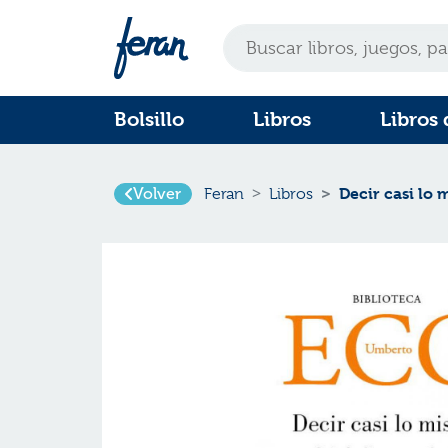
Bolsillo
Libros
Libros 
Volver
Decir casi lo
Feran
Libros