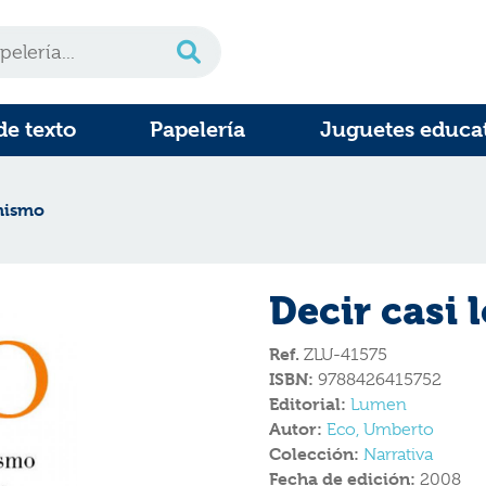
de texto
Papelería
Juguetes educa
 mismo
Decir casi
Ref.
ZLU-41575
ISBN:
9788426415752
Editorial:
Lumen
Autor:
Eco, Umberto
Colección:
Narrativa
Fecha de edición:
2008