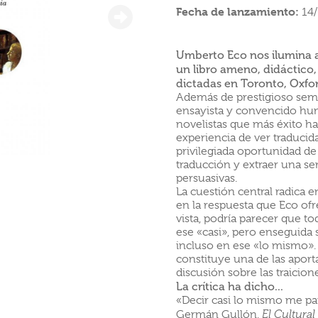
Fecha de lanzamiento:
14
Umberto Eco nos ilumina ac
un libro ameno, didáctico,
dictadas en Toronto, Oxfor
Además de prestigioso semi
ensayista y convencido hu
novelistas que más éxito h
experiencia de ver traducida
privilegiada oportunidad de
traducción y extraer una se
persuasivas.
La cuestión central radica e
en la respuesta que Eco ofr
vista, podría parecer que to
ese «casi», pero enseguida 
incluso en ese «lo mismo». D
constituye una de las aporta
discusión sobre las traicion
La crítica ha dicho...
«Decir casi lo mismo me par
Germán Gullón,
El Cultural