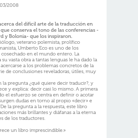
/03/2008
erca del difícil arte de la traducción en
 que conserva el tono de las conferencias -
d y Bolonia- que los inspiraron.
ólogo, veterano polemista, prolífico
manista, Umberto Eco es uno de los
a cosechado en el mundo entero. La
 su vasta obra a tantas lenguas le ha dado la
 acercarse a los problemas concretos de la
rie de conclusiones reveladoras, útiles, muy
n la pregunta ¿qué quiere decir traducir?, y
ece y explica: decir casi lo mismo. A primera
do el esfuerzo se centra en definir o acotar
surgen dudas en torno al propio «decir» e
e la pregunta a la respuesta, este libro
ciones más brillantes y diáfanas a la eterna
es de los traductores.
ece un libro imprescindible.»