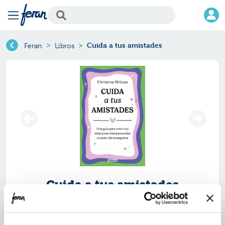
Cuida a tus amistades
Feran
Libros
Cuida a tus amistades
Ref.
ZAG-3526211
ISBN:
9788403526211