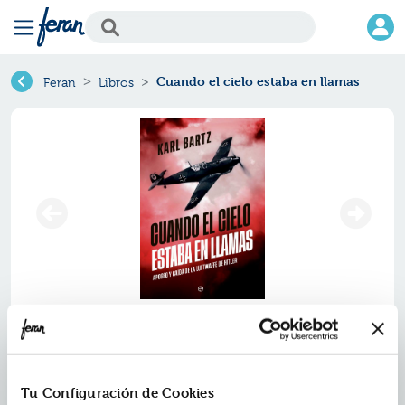
Cuando el cielo estaba en llamas
Feran
Libros
Cuando el cielo estaba en llamas
Ref.
ZES-0943667
Tu Configuración de Cookies
ISBN:
9788410943667