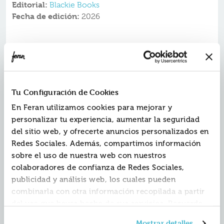
Editorial:
Blackie Books
Fecha de edición:
2026
DISFRUTA Y APRENDE SIN PANTALLAS
Nueva entrega del ya mítico cuaderno de actividades
para adultos. Ejercicios y pasatiempos para desoxidar la
Tu Configuración de Cookies
mente y reforestar el cerebro. Para aprender
disfrutando y disfrutar aprendiendo.
En Feran utilizamos cookies para mejorar y
personalizar tu experiencia, aumentar la seguridad
Ejercicios y pasatiempos para desoxidar la mente y
del sitio web, y ofrecerte anuncios personalizados en
reforestar el cerebro. Para aprender disfrutando y
disfrutar aprendiendo.
Redes Sociales. Además, compartimos información
sobre el uso de nuestra web con nuestros
? Creado por el campeo?n de Saber y ganar Daniel Lo?
colaboradores de confianza de Redes Sociales,
pez Valle y el reputado ilustrador Cristo?bal Fortu?nez.
publicidad y análisis web, los cuales pueden
? ¡Ma?s de 250.000 ejemplares vendidos de sus
combinarla con otra información recopilada a partir
anteriores ediciones!
del uso que hayas hecho de sus servicios. Recuerda
que puedes cambiar de opinión y retirar el
? 150 EJERCICIOS.
Mostrar detalles