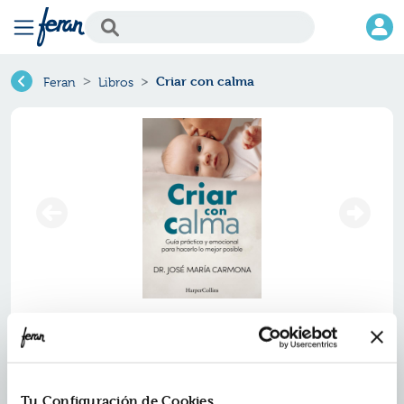
Criar con calma
Feran
Libros
Criar con calma
Ref.
ZHC-0644502
ISBN:
9788410644502
Tu Configuración de Cookies