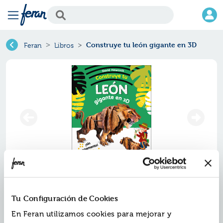
Construye tu león gigante en 3D
Feran
Libros
Construye tu león gigante en 3d
Tu Configuración de Cookies
Ref.
ZPA-8558488
En Feran utilizamos cookies para mejorar y
ISBN:
9788428558488