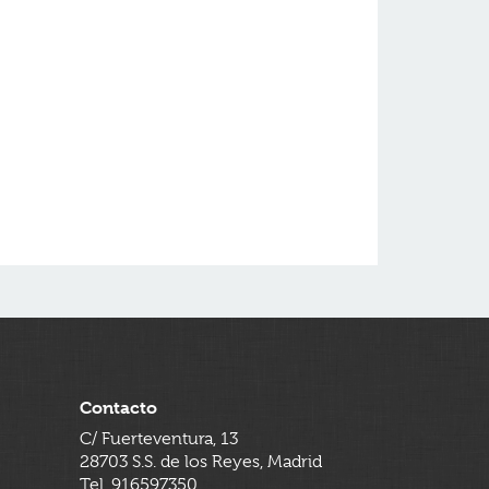
Contacto
C/ Fuerteventura, 13
28703 S.S. de los Reyes, Madrid
Tel. 916597350