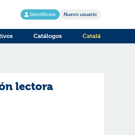
Identifícate
Nuevo usuario
tivos
Catálogos
Catalá
n lectora