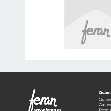
Quien
Quien
Gastos
Formul