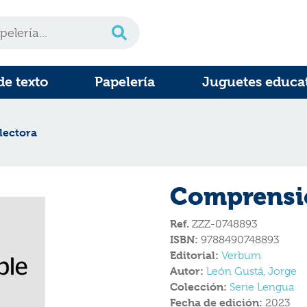
de texto
Papelería
Juguetes educa
lectora
Comprensió
Ref.
ZZZ-0748893
ISBN:
9788490748893
Editorial:
Verbum
Autor:
León Gustá, Jorge
Colección:
Serie Lengua
Fecha de edición:
2023