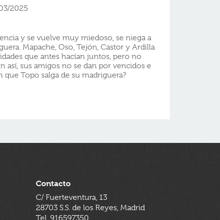
/03/2025
encia y se vuelve muy miedoso, se niega a
guera. Mapache, Oso, Tejón, Castor y Ardilla
vidades que antes hacían juntos, pero no
 así, sus amigos no se dan por vencidos e
n que Topo salga de su madriguera?
Contacto
C/ Fuerteventura, 13
28703 S.S. de los Reyes, Madrid
Tel. 916597350