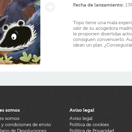
Fecha de lanzamiento:
17
Topo tiene una mala experi
salir de su acogedora madri
le proponen divertidas acti
consiguen convencerlo. Aun
idean un plan. ¿Conseguirá
es somos
Aviso legal
es somos
Aviso legal
 y condiciones de envío
Política de cookies
ario de Devoluciones
Política de Privacidad