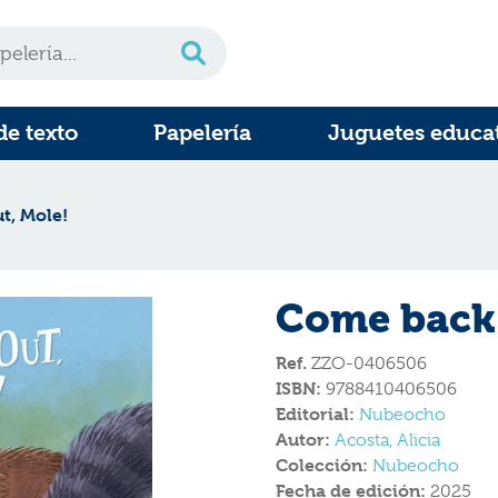
de texto
Papelería
Juguetes educa
t, Mole!
Come back 
Ref.
ZZO-0406506
ISBN:
9788410406506
Editorial:
Nubeocho
Autor:
Acosta, Alicia
Colección:
Nubeocho
Fecha de edición:
2025