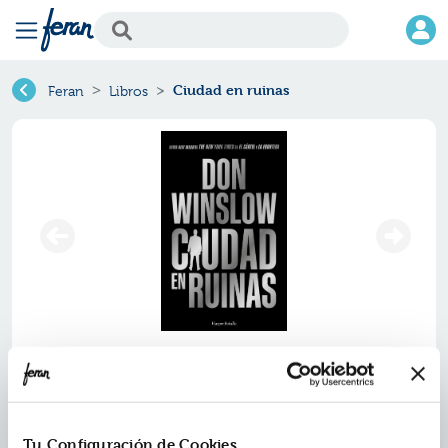
Ciudad en ruinas
Feran
Libros
Ciudad en ruinas
Ref.
ZHC-0644052
ISBN:
9788410644052
Tu Configuración de Cookies