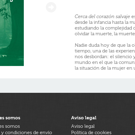
Cerca del corazón salvaje
es
desde la infancia hasta la m
estudiando la complejidad 
olvidar la muerte, la muert
Nadie duda hoy de que la ob
tiempo, una de las experie
nos desbordan: el silencio 
mundo en el que la comunic
la situación de la mujer e
es somos
Aviso legal
es somos
Aviso legal
 y condiciones de envío
Política de cookies