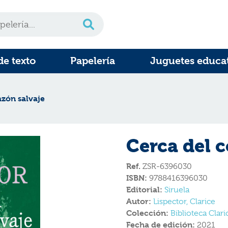
de texto
Papelería
Juguetes educa
azón salvaje
Cerca del c
Ref.
ZSR-6396030
ISBN:
9788416396030
Editorial:
Siruela
Autor:
Lispector, Clarice
Colección:
Biblioteca Clari
Fecha de edición:
2021