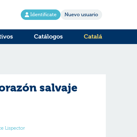
Identifícate
Nuevo usuario
tivos
Catálogos
Catalá
orazón salvaje
ce Lispector