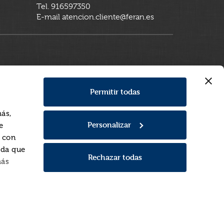
Tel. 916597350
E-mail atencion.cliente@feran.es
Permitir todas
más,
Personalizar
e
a con
rda que
Rechazar todas
más