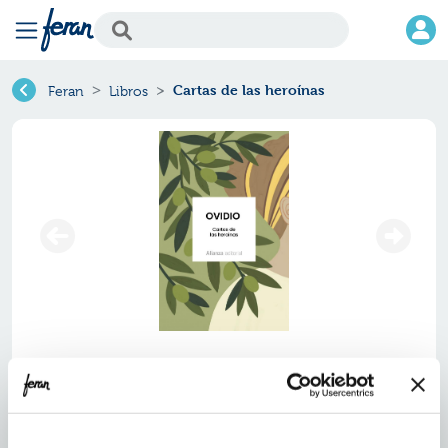
Cartas de las heroínas
Feran
Libros
Cartas de las heroínas
Ref.
ZAZ-0091637
ISBN:
9791370091637