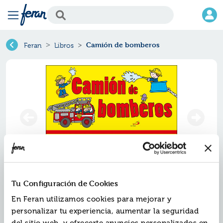
Camión de bomberos
Feran
Libros
Camión de bomberos
Tu Configuración de Cookies
En Feran utilizamos cookies para mejorar y
Ref.
ZPA-8559300
personalizar tu experiencia, aumentar la seguridad
ISBN:
9788428559300
del sitio web, y ofrecerte anuncios personalizados en