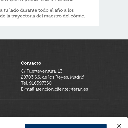
 tu lado durante todo el año a los
e la trayectoria del maestro del cómic.
Contacto
C/ Fuerteventura, 13
28703 S.S. de los Reyes, Madrid
Tel. 916597350
E-mail atencion.cliente@feran.es