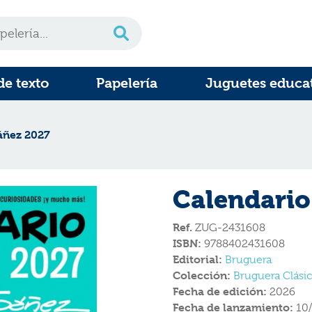
de texto
Papelería
Juguetes educa
áñez 2027
Calendario
Ref.
ZUG-2431608
ISBN:
9788402431608
Editorial:
Bruguera
Colección:
Bruguera Clási
Fecha de edición:
2026
Fecha de lanzamiento:
10