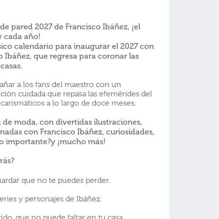
 de pared 2027 de Francisco Ibáñez, ¡el
r cada año!
ico calendario para inaugurar el 2027 con
o Ibáñez, que regresa para coronar las
casas.
ñar a los fans del maestro con un
ción cuidada que repasa las efemérides del
carismáticos a lo largo de doce meses.
de moda, con divertidas ilustraciones,
onadas con Francisco Ibáñez, curiosidades,
lo importante?y ¡mucho más!
rás?
uardar que no te puedes perder.
eries y personajes de Ibáñez.
ido, que no puede faltar en tu casa.