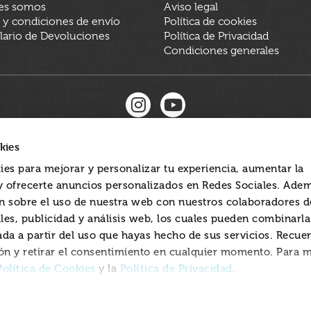
es somos
Aviso legal
 y condiciones de envío
Política de cookies
ario de Devoluciones
Política de Privacidad
Condiciones generales
kies
ies para mejorar y personalizar tu experiencia, aumentar la
 y ofrecerte anuncios personalizados en Redes Sociales. Ade
 sobre el uso de nuestra web con nuestros colaboradores d
les, publicidad y análisis web, los cuales pueden combinarl
ada a partir del uso que hayas hecho de sus servicios. Recue
ón y retirar el consentimiento en cualquier momento. Para 
Política de Cookies
Política de Privacidad
y la
.