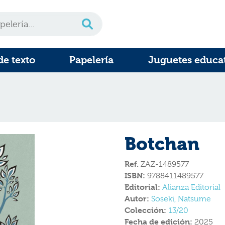
de texto
Papelería
Juguetes educa
Botchan
Ref.
ZAZ-1489577
ISBN:
9788411489577
Editorial:
Alianza Editorial
Autor:
Soseki, Natsume
Colección:
13/20
Fecha de edición:
2025