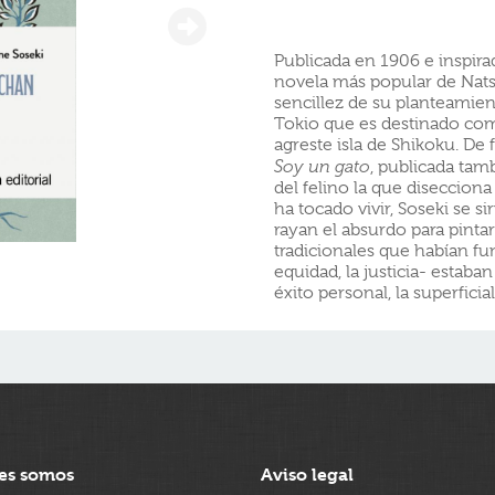
Publicada en 1906 e inspira
novela más popular de Natsu
sencillez de su planteamien
Tokio que es destinado com
agreste isla de Shikoku. D
Soy un gato
, publicada tam
del felino la que disecciona
ha tocado vivir, Soseki se s
rayan el absurdo para pinta
tradicionales que habían fu
equidad, la justicia- estaba
éxito personal, la superficial
es somos
Aviso legal