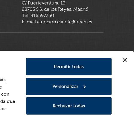
C/ Fuerteventura, 13
28703 S.S. de los Reyes, Madrid
Tel. 916597350
E-mail atencion.cliente@feran.es
Permitir todas
más,
Personalizar
e
a con
rda que
Rechazar todas
más