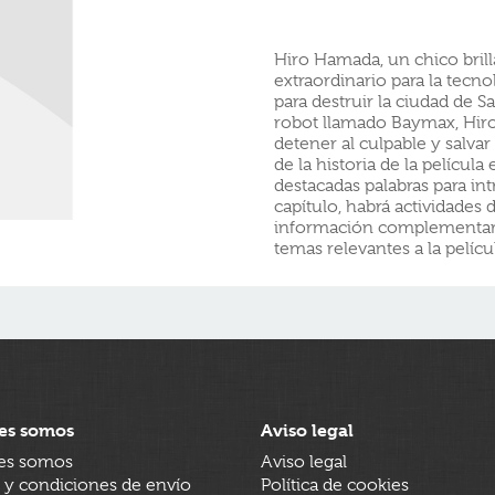
Hiro Hamada, un chico bril
extraordinario para la tecn
para destruir la ciudad de 
robot llamado Baymax, Hiro
detener al culpable y salvar
de la historia de la película
destacadas palabras para int
capítulo, habrá actividades
información complementari
temas relevantes a la pelícu
es somos
Aviso legal
es somos
Aviso legal
 y condiciones de envío
Política de cookies