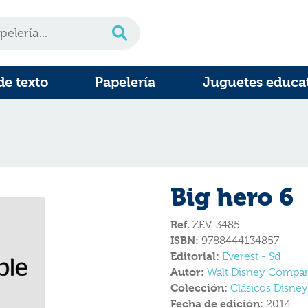
de texto
Papelería
Juguetes educa
Big hero 6
Ref.
ZEV-3485
ISBN:
9788444134857
Editorial:
Everest - Sd
Autor:
Walt Disney Compa
Colección:
Clásicos Disney
Fecha de edición:
2014