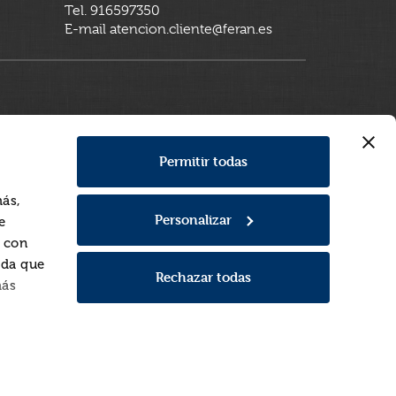
Tel. 916597350
E-mail atencion.cliente@feran.es
Permitir todas
más,
Personalizar
e
a con
rda que
Rechazar todas
más