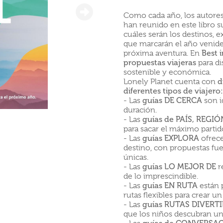
Como cada año, los autores
han reunido en este libro s
cuáles serán los destinos, e
que marcarán el año venidero
próxima aventura. En
Best 
propuestas viajeras
para di
sostenible y económica.
Lonely Planet cuenta con
d
diferentes tipos de viajero:
- Las
guías DE CERCA
son i
duración.
- Las
guías de PAÍS, REGI
para sacar el máximo partido
- Las
guías EXPLORA
ofrece
destino, con propuestas fue
únicas.
- Las
guías LO MEJOR DE
r
de lo imprescindible.
- Las
guías EN RUTA
están p
rutas flexibles para crear un
- Las
guías RUTAS DIVERT
que los niños descubran un