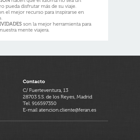
CIÓN
hacen que el idioma no sea un
o pueda disfrutar más de su viaje.
n el mejor recurso para inspirarse en
.
IVIDADES
son la mejor herramienta para
 nuestra mente viajera.
Contacto
C/ Fuerteventura, 13
28703 S.S. de los Reyes, Madrid
Tel. 916597350
E-mail atencion.cliente@feran.es