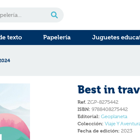
de texto
Papelería
Juguetes educa
 2024
Best in tra
Ref.
ZGP-8275442
ISBN:
9788408275442
Editorial:
Geoplaneta
Colección:
Viaje Y Aventur
Fecha de edición:
2023