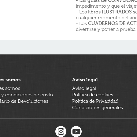
- Las
guías de CONVERSA
impedimento y que el viajer
- Los
libros ILUSTRADOS
so
cualquier momento del año
- Los
CUADERNOS DE ACT
divertirse y poner a prueba
es somos
Aviso legal
es somos
Aviso legal
 y condiciones de envío
Política de cookies
ario de Devoluciones
Política de Privacidad
Condiciones generales