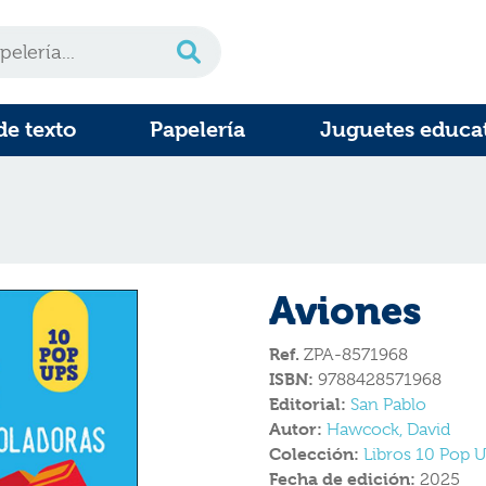
de texto
Papelería
Juguetes educa
Aviones
Ref.
ZPA-8571968
ISBN:
9788428571968
Editorial:
San Pablo
Autor:
Hawcock, David
Colección:
Libros 10 Pop 
Fecha de edición:
2025