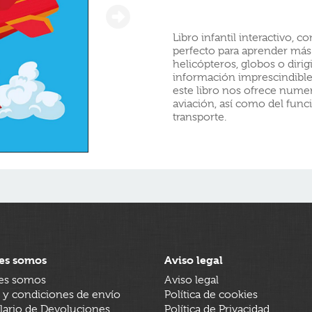
Libro infantil interactivo, 
perfecto para aprender más 
helicópteros, globos o diri
información imprescindible
este libro nos ofrece nume
aviación, así como del fun
transporte.
es somos
Aviso legal
es somos
Aviso legal
 y condiciones de envío
Política de cookies
ario de Devoluciones
Política de Privacidad