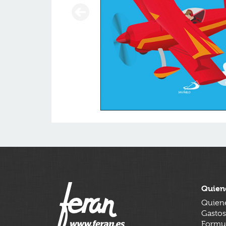
Quien
Quien
Gastos
Formul