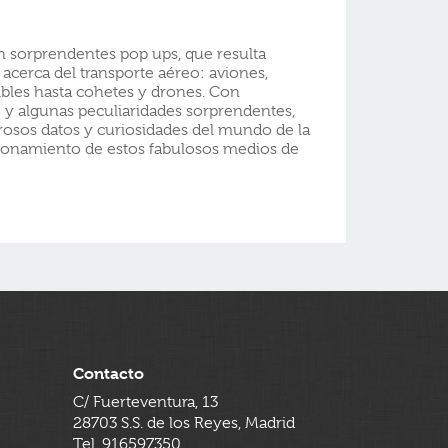
con sorprendentes pop ups, que resulta
acerca del transporte aéreo: aviones,
gibles hasta cohetes y drones. Con
 y algunas peculiaridades sorprendentes,
rosos datos y curiosidades del mundo de la
cionamiento de estos fabulosos medios de
Contacto
C/ Fuerteventura, 13
28703 S.S. de los Reyes, Madrid
Tel. 916597350