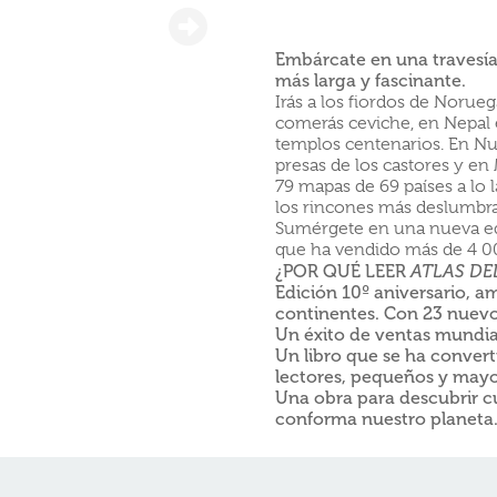
Embárcate en una travesí
más larga y fascinante.
Irás a los fiordos de Norue
comerás ceviche, en Nepal e
templos centenarios. En Nu
presas de los castores y en
79 mapas de 69 países a lo 
los rincones más deslumbran
Sumérgete en una nueva edi
que ha vendido más de 4 0
¿POR QUÉ LEER
ATLAS DE
Edición 10º aniversario, a
continentes. Con 23 nuevo
Un éxito de ventas mundia
Un libro que se ha convert
lectores, pequeños y mayo
Una obra para descubrir cul
conforma nuestro planeta