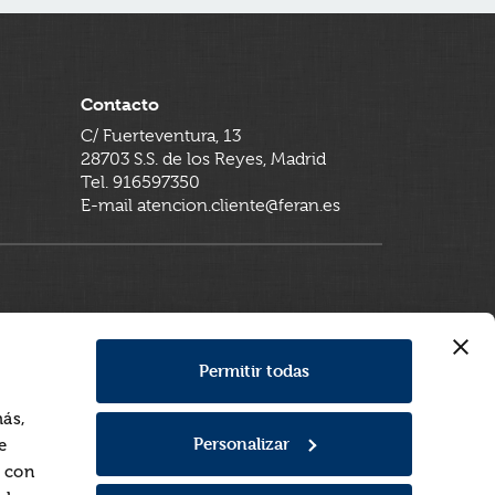
Contacto
C/ Fuerteventura, 13
28703 S.S. de los Reyes, Madrid
Tel. 916597350
E-mail atencion.cliente@feran.es
Permitir todas
más,
Personalizar
e
a con