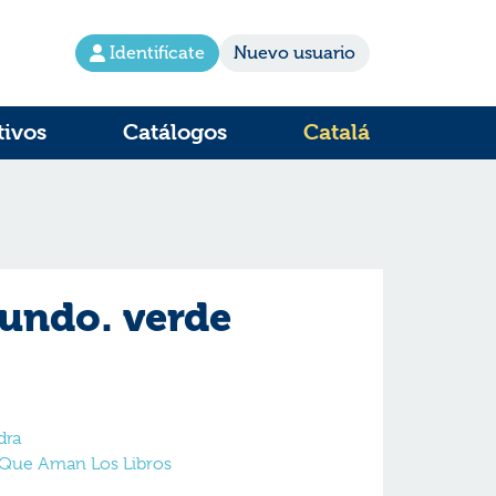
Identifícate
Nuevo usuario
tivos
Catálogos
Catalá
mundo. verde
dra
s Que Aman Los Libros