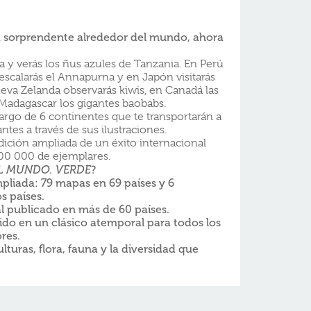
a sorprendente alrededor del mundo, ahora
ga y verás los ñus azules de Tanzania. En Perú
scalarás el Annapurna y en Japón visitarás
eva Zelanda observarás kiwis, en Canadá las
 Madagascar los gigantes baobabs.
largo de 6 continentes que te transportarán a
tes a través de sus ilustraciones.
ción ampliada de un éxito internacional
00 000 de ejemplares.
L MUNDO. VERDE
?
mpliada: 79 mapas en 69 países y 6
s países.
l publicado en más de 60 países.
ido en un clásico atemporal para todos los
res.
turas, flora, fauna y la diversidad que
.