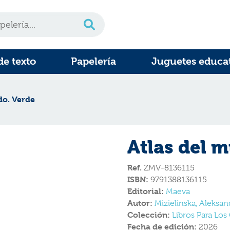
de texto
Papelería
Juguetes educa
do. Verde
Atlas del 
Ref.
ZMV-8136115
ISBN:
9791388136115
Editorial:
Maeva
Autor:
Mizielinska, Aleksan
Colección:
Libros Para Lo
Fecha de edición:
2026