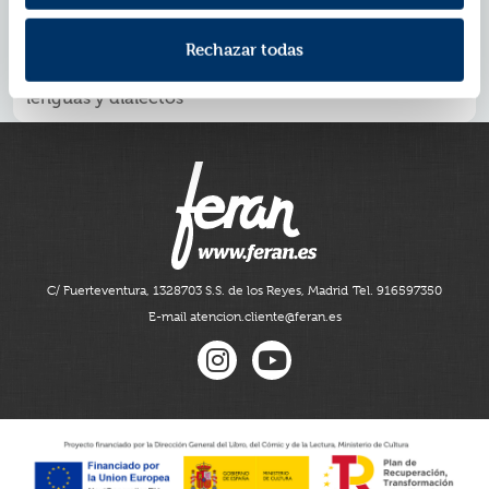
realizó a Portugal para inspirarse
Lusitania constituye el viaje número 25 de Astérix y
Rechazar todas
Obélix
Este cómic se publicará simultáneamente en 19
lenguas y dialectos
C/ Fuerteventura, 13
28703 S.S. de los Reyes, Madrid
Tel. 916597350
E-mail atencion.cliente@feran.es