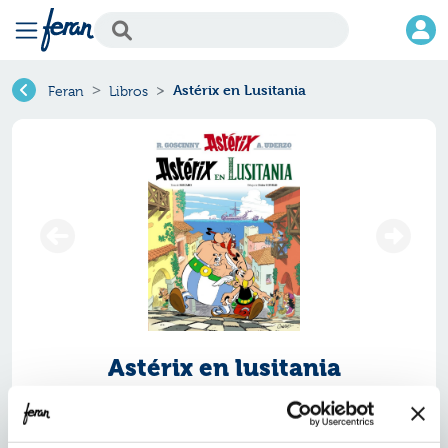
Astérix en Lusitania
Feran
Libros
Astérix en lusitania
Ref.
ZST-9644324
ISBN:
9788469644324