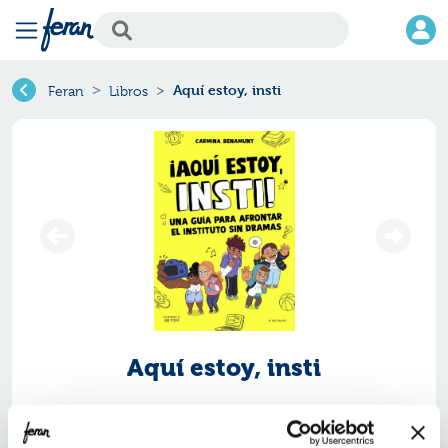
Aquí estoy, insti
Feran
Libros
Aquí estoy, insti
Ref.
ZLK-7695835
ISBN:
9791387695835