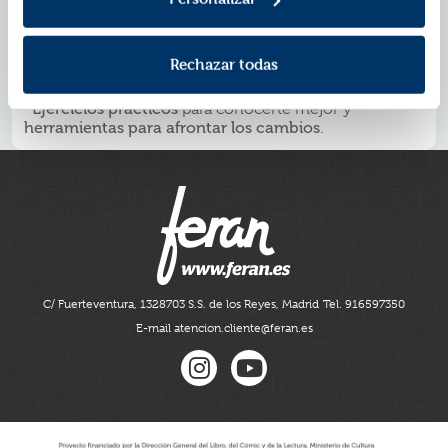
*Una guía para comprender desde en qué consiste
cada asignatura hasta cómo lidiar con los conflictos de
manera segura y pacífica.
Rechazar todas
*Contenido práctico e ilustrado
, fácil de leer, dividido
por las grandes preguntas antes de entrar al instituto.
*Ejercicios prácticos
para conocerte mejor y
herramientas para afrontar los cambios
.
C/ Fuerteventura, 13
28703 S.S. de los Reyes, Madrid
Tel. 916597350
E-mail atencion.cliente@feran.es