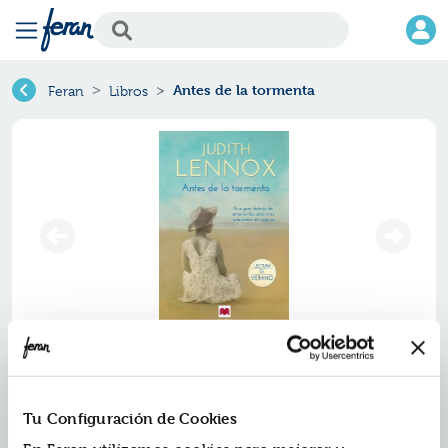
Antes de la tormenta
Feran
Libros
Antes de la tormenta
Ref.
ZMV-36321
Tu Configuración de Cookies
ISBN:
9788416363216