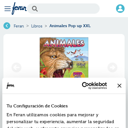
Animales Pop up XXL
Feran
Libros
Animales pop up xxl
Tu Configuración de Cookies
En Feran utilizamos cookies para mejorar y
Ref.
ZPA-8568791
personalizar tu experiencia, aumentar la seguridad
ISBN:
9788428568791