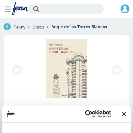
Angie de las Torres Blancas
Feran
Libros
Angie de las torres blancas
Ref.
ZHC-0645592
ISBN:
9788410645592