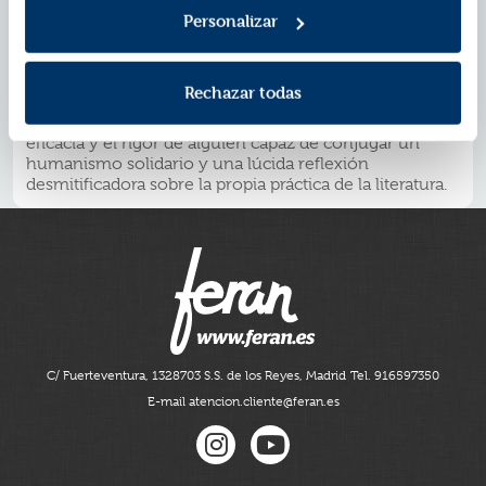
su Poesía completa, cuya riqueza se ve
Personalizar
inevitablemente disminuida por la selección que
cualquier antología supone. Cillóniz ha tratado de
paliar las pérdidas recogiendo aquí solo algunos de sus
Rechazar todas
«aires de primavera»: poemas que remiten a su
producción del siglo pasado, reelaborados con la
eficacia y el rigor de alguien capaz de conjugar un
humanismo solidario y una lúcida reflexión
desmitificadora sobre la propia práctica de la literatura.
C/ Fuerteventura, 13
28703 S.S. de los Reyes, Madrid
Tel. 916597350
E-mail atencion.cliente@feran.es