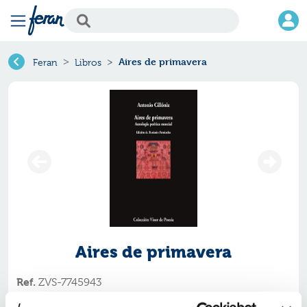
Aires de primavera
Feran
Libros
Aires de primavera
Ref.
ZVS-7745943
ISBN:
9791387745943