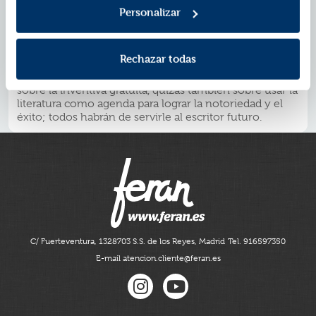
de sabiduría general, ingenio, humor y entendimiento,
Personalizar
así como en su insistencia respecto a la importancia de
defender la integridad del escritor y su oficio. Sus
consejos valen más que muchas horas pasadas en un
Rechazar todas
taller de escritura creativa. La concisión, el trabajo
incansable, escribir sobre lo que uno conoce, la alerta
sobre la inventiva gratuita, quizás también sobre usar la
literatura como agenda para lograr la notoriedad y el
éxito; todos habrán de servirle al escritor futuro.
C/ Fuerteventura, 13
28703 S.S. de los Reyes, Madrid
Tel. 916597350
E-mail atencion.cliente@feran.es