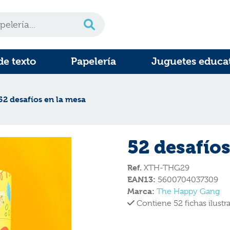
de texto
Papelería
Juguetes educa
52 desafíos en la mesa
52 desafíos
Ref.
XTH-THG29
EAN13:
5600704037309
Marca:
The Happy Gang
Contiene 52 fichas ilustra