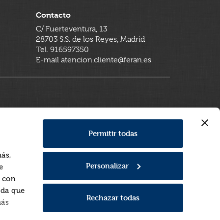
Contacto
C/ Fuerteventura, 13
28703 S.S. de los Reyes, Madrid
Tel. 916597350
E-mail atencion.cliente@feran.es
Permitir todas
más,
Personalizar
e
a con
rda que
Rechazar todas
más