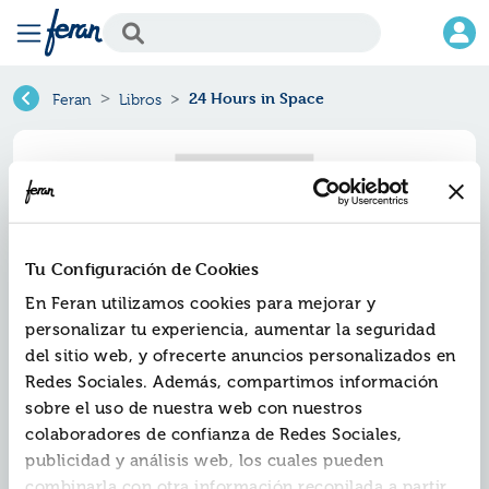
24 Hours in Space
Feran
Libros
Tu Configuración de Cookies
En Feran utilizamos cookies para mejorar y
personalizar tu experiencia, aumentar la seguridad
del sitio web, y ofrecerte anuncios personalizados en
Redes Sociales. Además, compartimos información
24 hours in space
sobre el uso de nuestra web con nuestros
colaboradores de confianza de Redes Sociales,
Ref.
ZUS-4986335
publicidad y análisis web, los cuales pueden
ISBN:
9781474986335
combinarla con otra información recopilada a partir