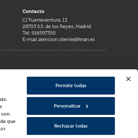
Contacto
C/ Fuerteventura, 13
28703 S.S. de los Reyes, Madrid
Tel. 916597350
E-mail atencion.cliente@feran.es
Permitir todas
más,
Personalizar
e
a con
rda que
Rechazar todas
más