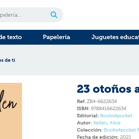
de texto
Papelería
Juguetes educa
s de ti
23 otoños a
Ref.
ZB4-6622634
ISBN:
9788416622634
Editorial:
Books4pocket
Autor:
Kellen, Alice
Colección:
Books4pocket 
Fecha de edición:
2021