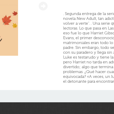
. Segunda entrega de la serie
novela New Adult, tan adict
volver a verte". . Una serie
lectoras. Lo que pasa en La
eso fue lo que Harriet Gibs
Evans, el primer desconoci
matrimoniales eran todo lo 
padre. Sin embargo, todo s
con su paradero y llega sin
Luke es testarudo y tiene la
pero Harriet no tarda en ad
divertido; algo que termin
problemas. ¿Qué hacer cua
equivocada? «A veces, un l
el detonante para encontra