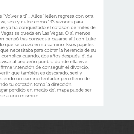
 "Volver a ti". . Alice Kellen regresa con otra
iva, sexi y dulce como "33 razones para
 que ya ha conquistado el corazón de miles de
s Vegas se queda en Las Vegas. O al menos
on pensó tras conseguir casarse allí con Luke
do que se cruzó en su camino. Esos papeles
que necesitaba para cobrar la herencia de su
e complica cuando, dos años después, él da
 avisar al pequeño pueblo donde ella vive.
 firme intención de conseguir el divorcio,
vertir que también es descarado, sexi y
a siendo un camino tentador pero lleno de
ndo tu corazón toma la dirección
ugar perdido en medio del mapa puede ser
rse a uno mismo».