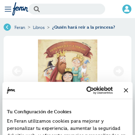
¿Quién hará reír a la princesa?
Feran
Libros
¿quién hará reír a la princesa?
Tu Configuración de Cookies
En Feran utilizamos cookies para mejorar y
Ref.
ZZZ-7766399
personalizar tu experiencia, aumentar la seguridad
ISBN:
9788417766399