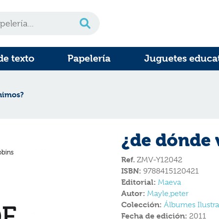
de texto
Papelería
Juguetes educa
nimos?
¿de dónde
Ref.
ZMV-Y12042
ISBN:
9788415120421
Editorial:
Maeva
Autor:
Mayle,peter
Colección:
Álbumes Ilustr
Fecha de edición:
2011