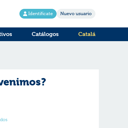
Identifícate
Nuevo usuario
tivos
Catálogos
Catalá
 venimos?
ados