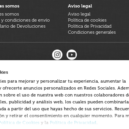
es somos
Aviso legal
es somos
Aviso legal
 y condiciones de envío
Política de cookies
ario de Devoluciones
Política de Privacidad
Condiciones generales
kies
ies para mejorar y personalizar tu experiencia, aumentar la
 y ofrecerte anuncios personalizados en Redes Sociales. Ade
 sobre el uso de nuestra web con nuestros colaboradores d
les, publicidad y análisis web, los cuales pueden combinarl
ada a partir del uso que hayas hecho de sus servicios. Recue
ón y retirar el consentimiento en cualquier momento. Para 
Política de Cookies
Política de Privacidad
y la
.