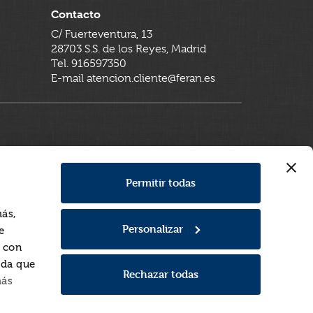
Contacto
C/ Fuerteventura, 13
28703 S.S. de los Reyes, Madrid
Tel. 916597350
E-mail atencion.cliente@feran.es
Permitir todas
más,
Personalizar
e
a con
rda que
Rechazar todas
más