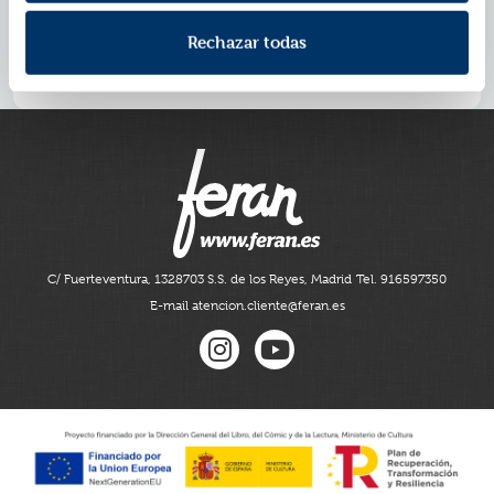
te decapitan, tu cuerpo corre sin cabeza? Si se muere
alguien a quien quieres, ¿cuánto tiempo estás triste?
Rechazar todas
En un futuro, ¿existirán máquinas para revivir a la
gente? ¿Por qué se dice «descanse en paz» y no
«descanse divertido»?
C/ Fuerteventura, 13
28703 S.S. de los Reyes, Madrid
Tel. 916597350
E-mail atencion.cliente@feran.es