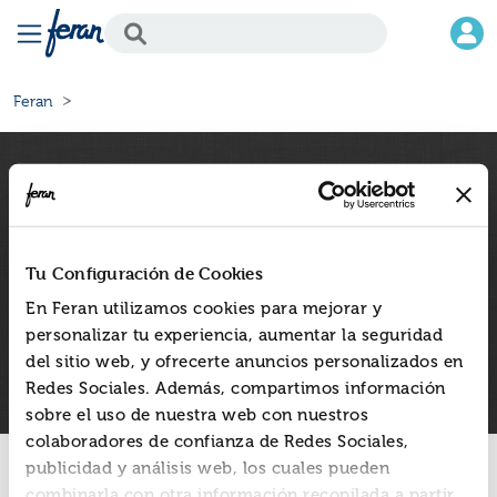
Feran
Tu Configuración de Cookies
C/ Fuerteventura, 13
28703 S.S. de los Reyes, Madrid
Tel. 916597350
En Feran utilizamos cookies para mejorar y
E-mail atencion.cliente@feran.es
personalizar tu experiencia, aumentar la seguridad
del sitio web, y ofrecerte anuncios personalizados en
Redes Sociales. Además, compartimos información
sobre el uso de nuestra web con nuestros
colaboradores de confianza de Redes Sociales,
publicidad y análisis web, los cuales pueden
combinarla con otra información recopilada a partir