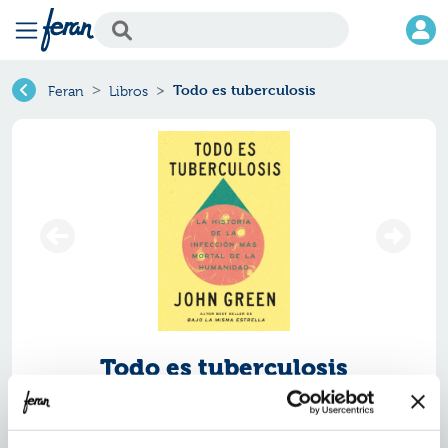
Todo es tuberculosis
Feran
Libros
Todo es tuberculosis
Ref.
ZUE-9514806
ISBN:
9788419514806