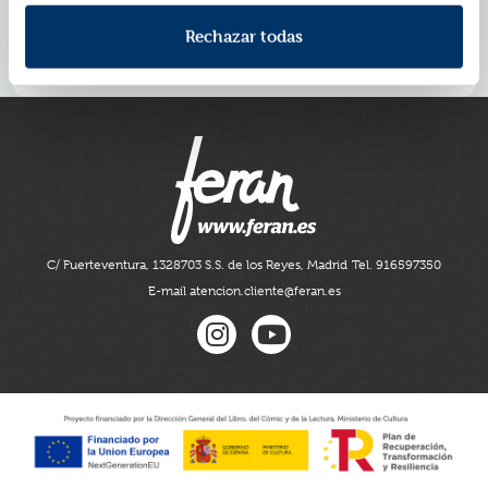
De la mano de los relatos de Henry, Green nos
muestra en este libro la historia científica y social de
Rechazar todas
cómo la tuberculosis ha moldeado nuestro mundo y
cómo nuestras decisiones moldearán su futuro.
C/ Fuerteventura, 13
28703 S.S. de los Reyes, Madrid
Tel. 916597350
E-mail atencion.cliente@feran.es