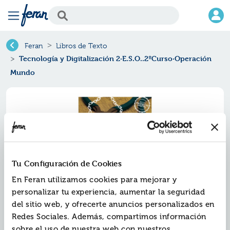
Feran
Libros de Texto
Tecnología y Digitalización 2·E.S.O..2ºCurso·Operación
Mundo
Tu Configuración de Cookies
En Feran utilizamos cookies para mejorar y
personalizar tu experiencia, aumentar la seguridad
del sitio web, y ofrecerte anuncios personalizados en
Tecnología y digitalización
Redes Sociales. Además, compartimos información
2·e.s.o..2ºcurso·operación
sobre el uso de nuestra web con nuestros