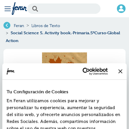
Feran
Libros de Texto
Social Science 5. Activity book.·Primaria.5ºCurso·Global
Action
Tu Configuración de Cookies
En Feran utilizamos cookies para mejorar y
personalizar tu experiencia, aumentar la seguridad
del sitio web, y ofrecerte anuncios personalizados en
Social science 5. activity
Redes Sociales. Además, compartimos información
book.·primaria.5ºcurso·global
sobre el uso de nuestra web con nuestros