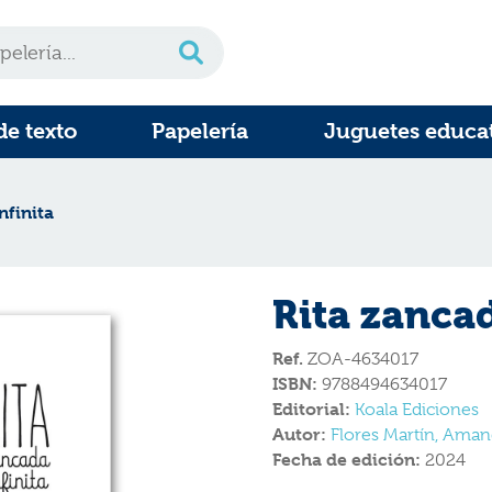
de texto
Papelería
Juguetes educa
nfinita
Rita zancad
Ref.
ZOA-4634017
ISBN:
9788494634017
Editorial:
Koala Ediciones
Autor:
Flores Martín, Ama
Fecha de edición:
2024