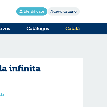
Identifícate
Nuevo usuario
tivos
Catálogos
Catalá
a infinita
nda