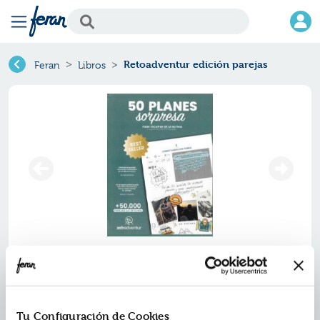
Retoadventur edición parejas
Feran
Libros
Retoadventur edición parejas
Ref.
ZZZ-9455782
ISBN:
9788409455782
Tu Configuración de Cookies