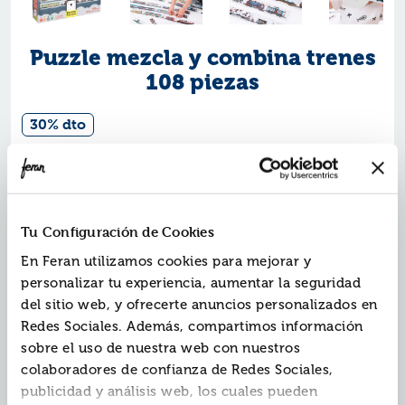
Puzzle mezcla y combina trenes
108 piezas
30% dto
Ref.
XBP-49109
EAN13:
5902983491095
Marca:
Banana Panda
Contiene 108 piezas.
Tu Configuración de Cookies
Dimensiones del embalaje: 33x28x7cm.
En Feran utilizamos cookies para mejorar y
Dimensiones del puzle completo: 9 metros.
personalizar tu experiencia, aumentar la seguridad
del sitio web, y ofrecerte anuncios personalizados en
Tienes ante ti 108 piezas, incluidas 56 de doble cara
Redes Sociales. Además, compartimos información
para que puedas ver cómo es el interior de un tren,
sobre el uso de nuestra web con nuestros
para que disfrutes de horas y horas entre contenedores
colaboradores de confianza de Redes Sociales,
de carga, locomotoras y vagones. Las piezas se pueden
combinar libremente para que puedas formar distintos
publicidad y análisis web, los cuales pueden
tipos de tren, ¡crea un conjunto de trenes extra largo y