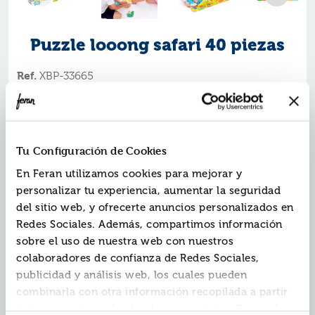
Puzzle looong safari 40 piezas
Ref.
XBP-33665
EAN13:
5902768336658
Marca:
Banana Panda
Contiene 40 piezas.
Dimensiones del embalaje: 33x14x7cm.
Tu Configuración de Cookies
Dimensiones del puzle completo: 98x33cm.
Dimensiones de cada pieza: 10x8cm.
En Feran utilizamos cookies para mejorar y
personalizar tu experiencia, aumentar la seguridad
del sitio web, y ofrecerte anuncios personalizados en
Este gran y vistoso puzle se convertirá en el favorito de
Redes Sociales. Además, compartimos información
los más pequeños, ¡es perfecto para que conozcan la
sobre el uso de nuestra web con nuestros
fauna salvaje!
Pieza a pieza, podrán ir observando distintas especies y
colaboradores de confianza de Redes Sociales,
animales, aprender su nombre y observar sus
publicidad y análisis web, los cuales pueden
características más distintivas entre otras actividades.
combinarla con otra información recopilada a partir
Sus grandes piezas son manejables y el diseño de la
del uso que hayas hecho de sus servicios. Recuerda
imagen es ideal para primeras edades.