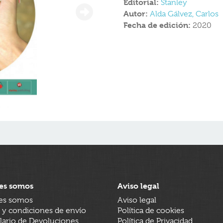
Editorial:
Stanley
Autor:
Alda Gálvez, Carlos
Fecha de edición:
2020
es somos
Aviso legal
es somos
Aviso legal
 y condiciones de envío
Política de cookies
ario de Devoluciones
Política de Privacidad