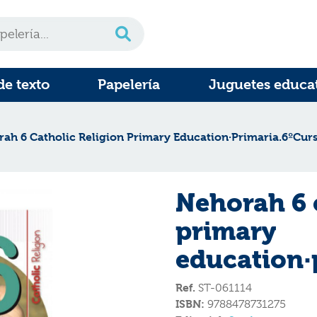
de texto
Papelería
Juguetes educa
ah 6 Catholic Religion Primary Education·Primaria.6ºCur
Nehorah 6 c
primary
education·
Ref.
ST-061114
ISBN:
9788478731275