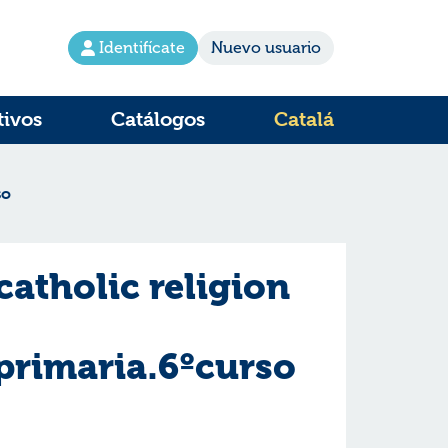
Identifícate
Nuevo usuario
tivos
Catálogos
Catalá
so
atholic religion
primaria.6ºcurso