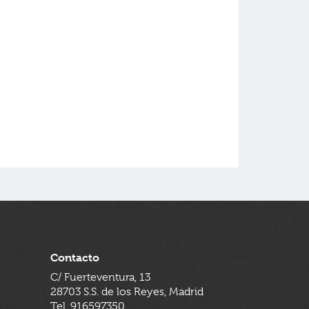
Contacto
C/ Fuerteventura, 13
28703 S.S. de los Reyes, Madrid
Tel. 916597350