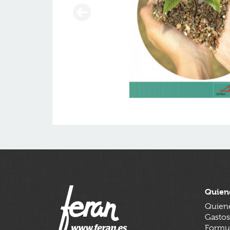
Quien
Quien
Gastos
Formul