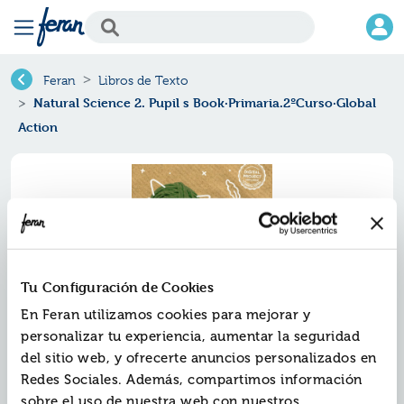
Feran
Libros de Texto
Natural Science 2. Pupil s Book·Primaria.2ºCurso·Global
Action
Tu Configuración de Cookies
En Feran utilizamos cookies para mejorar y
personalizar tu experiencia, aumentar la seguridad
del sitio web, y ofrecerte anuncios personalizados en
Natural science 2. pupil s
Redes Sociales. Además, compartimos información
book·primaria.2ºcurso·global
sobre el uso de nuestra web con nuestros