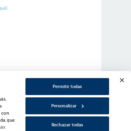
quel
Permitir todas
más,
Personalizar
e
Contacto
a con
C/ Fuerteventura, 13
rda que
28703 S.S. de los Reyes, Madrid
Rechazar todas
más
Tel. 916597350