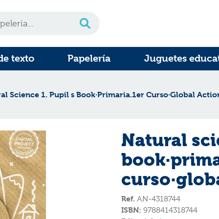
de texto
Papelería
Juguetes educa
al Science 1. Pupil s Book·Primaria.1er Curso·Global Actio
Natural sci
book·prima
curso·glob
Ref.
AN-4318744
ISBN:
9788414318744