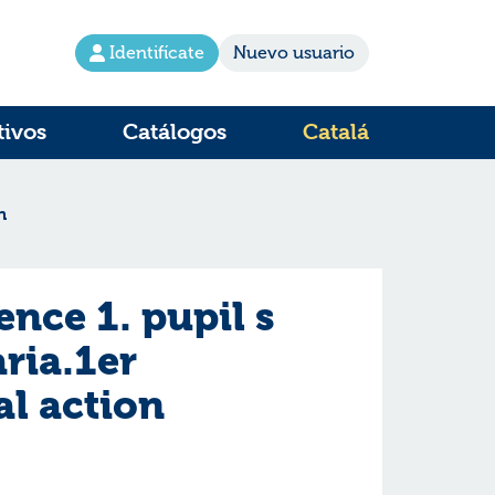
Identifícate
Nuevo usuario
tivos
Catálogos
Catalá
n
ence 1. pupil s
ria.1er
al action