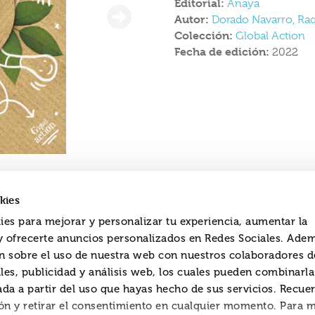
Editorial:
Anaya
Autor:
Dorado Navarro, Ra
Colección:
Global Action
Fecha de edición:
2022
kies
ies para mejorar y personalizar tu experiencia, aumentar la
 y ofrecerte anuncios personalizados en Redes Sociales. Ade
 sobre el uso de nuestra web con nuestros colaboradores d
es somos
Aviso legal
les, publicidad y análisis web, los cuales pueden combinarl
es somos
Aviso legal
ada a partir del uso que hayas hecho de sus servicios. Recue
 y condiciones de envío
Política de cookies
ón y retirar el consentimiento en cualquier momento. Para 
ario de Devoluciones
Política de Privacidad