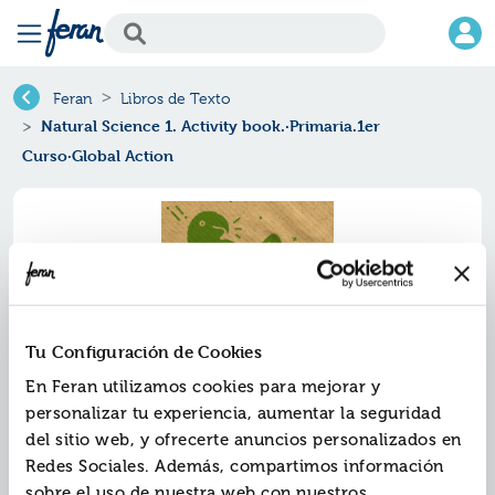
Feran
Libros de Texto
Natural Science 1. Activity book.·Primaria.1er
Curso·Global Action
Tu Configuración de Cookies
En Feran utilizamos cookies para mejorar y
personalizar tu experiencia, aumentar la seguridad
del sitio web, y ofrecerte anuncios personalizados en
Natural science 1. activity
Redes Sociales. Además, compartimos información
book.·primaria.1er curso·global
sobre el uso de nuestra web con nuestros