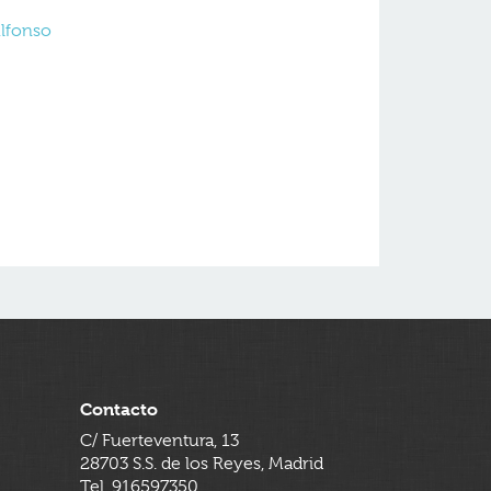
Alfonso
Contacto
C/ Fuerteventura, 13
28703 S.S. de los Reyes, Madrid
Tel. 916597350