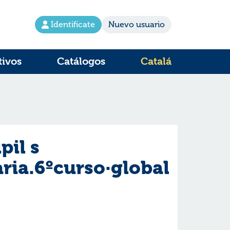
Identifícate
Nuevo usuario
tivos
Catálogos
Catalá
pil s
ria.6ºcurso·global