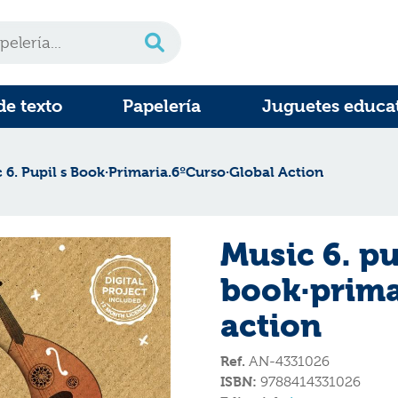
de texto
Papelería
Juguetes educa
 6. Pupil s Book·Primaria.6ºCurso·Global Action
Music 6. pu
book·prima
action
Ref.
AN-4331026
ISBN:
9788414331026