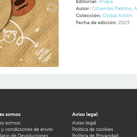
Editorial:
Anaya
Autor:
Cifuentes Padrino, 
Colección:
Global Action
Fecha de edición:
2023
es somos
Aviso legal
es somos
Aviso legal
 y condiciones de envío
Política de cookies
ario de Devoluciones
Política de Privacidad