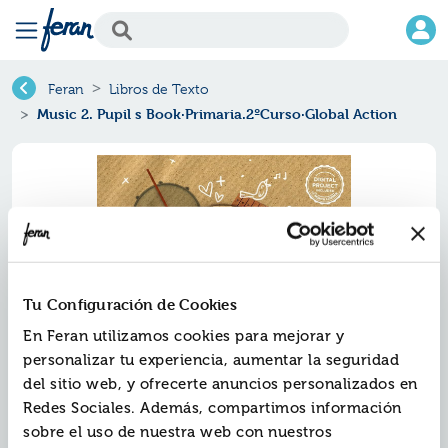
Feran
Libros de Texto
Music 2. Pupil s Book·Primaria.2ºCurso·Global Action
Tu Configuración de Cookies
En Feran utilizamos cookies para mejorar y
personalizar tu experiencia, aumentar la seguridad
del sitio web, y ofrecerte anuncios personalizados en
Music 2. pupil s
Redes Sociales. Además, compartimos información
book·primaria.2ºcurso·global
sobre el uso de nuestra web con nuestros
action