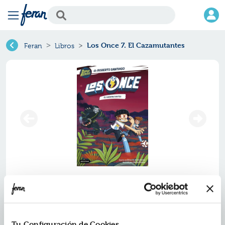
Los Once 7. El Cazamutantes
Feran
Libros
Los once 7. el cazamutantes
Ref.
ZDE-8283348
ISBN:
9788408283348
Tu Configuración de Cookies