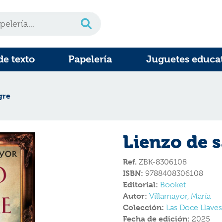
de texto
Papelería
Juguetes educa
gre
Lienzo de 
Ref.
ZBK-8306108
ISBN:
9788408306108
Editorial:
Booket
Autor:
Villamayor, María
Colección:
Las Doce Llaves
Fecha de edición:
2025