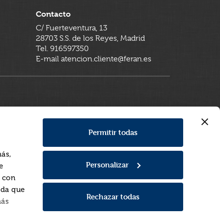
Contacto
C/ Fuerteventura, 13
28703 S.S. de los Reyes, Madrid
Tel. 916597350
E-mail atencion.cliente@feran.es
Permitir todas
más,
Personalizar
e
a con
rda que
Rechazar todas
más