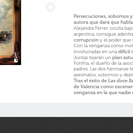
Persecuciones, sobornos y
autora que dará que habla
Alejandra Ferrer, oculta baj
argentina, consigue adentr
corrupción
y el poder que 
Con la venganza como moto
difícil
involucradas en una
plan astu
Juntas tejerán un
Fonfría, el dueño de la aso
padres. Las dos hermanas t
asesinatos, sobornos y dep
Tras el éxito de
Las doce ll
de Valencia como escenario
venganza en la que nadie e