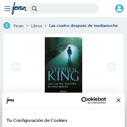
Las cuatro después de medianoche
Feran
Libros
Las cuatro después de
medianoche
Tu Configuración de Cookies
Ref.
ZBS-B102-55